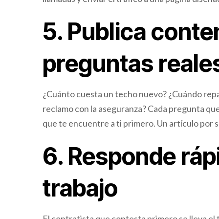
5. Publica cont
preguntas reale
¿Cuánto cuesta un techo nuevo? ¿Cuándo repa
reclamo con la aseguranza? Cada pregunta que
que te encuentre a ti primero. Un artículo por 
6. Responde rápi
trabajo
El contratista que contesta primero se lleva el t
escribe y respondes al día siguiente, ya llamó 