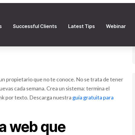
 semana, y publicaciones constantes. Te explicamos el
ar Google Maps
.
eñas de forma
 un propietario que no te conoce. No se trata de tener
nuevas cada semana. Crea un sistema: termina el
link por texto. Descarga nuestra
guía gratuita para
na web que