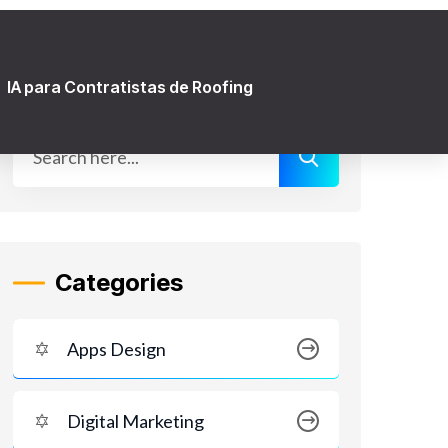
Cómo Dominar Google Maps en
2026: Guía para Contratistas de
Roofing que Quieren Más Llamadas
+1 857-371-5588
Monday – Friday: 7:00 am -8:00 pm24/7
Emergency Service